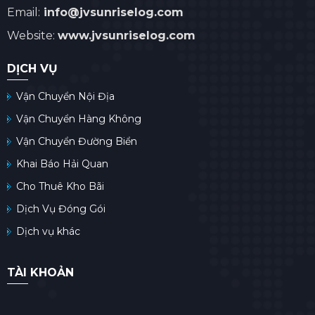
toàn thế giới và là đối tác tin
Email:
info@jvsunriselog.com
cậy của các hãng hàng
Website:
www.jvsunriselog.com
không quốc tế, dịch vụ vận
chuyển hàng không cũng là
DỊCH VỤ
dịch vụ chủ lực của JV
Vận Chuyển Nội Địa
Sunrise Logistics trong thời
Vận Chuyển Hàng Không
kỳ hội nhập.
Vận Chuyển Đường Biển
Khai Báo Hải Quan
Cho Thuê Kho Bãi
Dịch Vụ Đóng Gói
Dịch vụ khác
TÀI KHOẢN