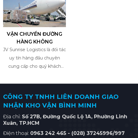
VẬN CHUYỂN ĐƯỜNG
HÀNG KHÔNG
JV Sunrise Logistics là đối tác
uy tín hàng đầu chuyên
cung cấp cho quý khách
hàng dịch vụ vận chuyển
hàng không nhanh chóng từ
Việt Nam ra thế giới và
CÔNG TY TNHH LIÊN DOANH GIAO
ngược lại. Nhờ vào kinh
NHẬN KHO VẬN BÌNH MINH
nghiệm sâu sắc, đội ngũ
chuyên gia tận tụy và trình
Địa chỉ:
Số
27B, Đường Quốc Lộ 1A, Phường Linh
Xuân
, TP.HCM
độ chuyên môn cao, mạng
lưới đại lý năng động trên
Điện thoại:
0963 242 465 -
(028) 37245996/997