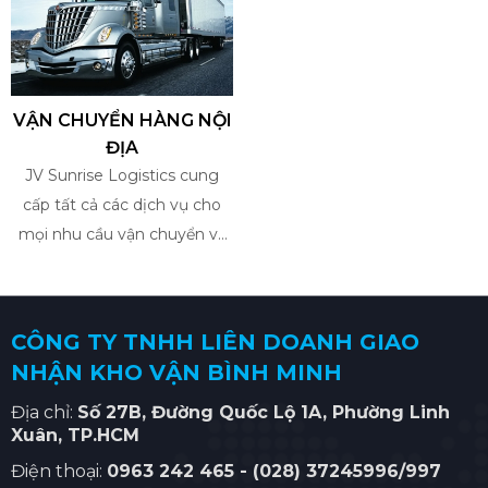
VẬN CHUYỂN HÀNG NỘI
ĐỊA
JV Sunrise Logistics cung
cấp tất cả các dịch vụ cho
mọi nhu cầu vận chuyển và
hậu cần của bạn. Để đáp ứng
nhu cầu về vận chuyển hàng
hóa bằng xe tải từ kho của
CÔNG TY TNHH LIÊN DOANH GIAO
Quý khách đến của cửa khẩu
NHẬN KHO VẬN BÌNH MINH
cảng biển - sân bay và ngược
lại, vận chuyển hàng hóa đi
Địa chỉ:
Số
27B, Đường Quốc Lộ 1A, Phường Linh
Xuân
, TP.HCM
các tỉnh trong nước, JV
Sunrise Logistics cung cấp
Điện thoại:
0963 242 465 -
(028) 37245996/997