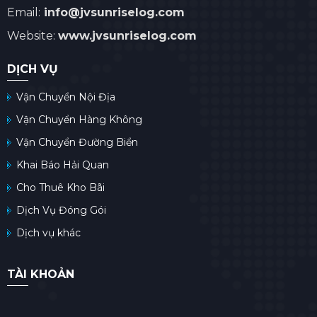
dịch vụ vận chuyển hàng
Email:
info@jvsunriselog.com
hóa bằng xe tải và xe
Website:
www.jvsunriselog.com
container.
DỊCH VỤ
Vận Chuyển Nội Địa
Vận Chuyển Hàng Không
Vận Chuyển Đường Biển
Khai Báo Hải Quan
Cho Thuê Kho Bãi
Dịch Vụ Đóng Gói
Dịch vụ khác
TÀI KHOẢN