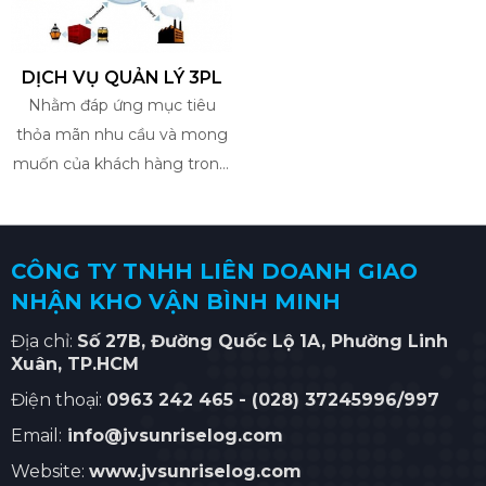
DỊCH VỤ QUẢN LÝ 3PL
Nhằm đáp ứng mục tiêu
thỏa mãn nhu cầu và mong
muốn của khách hàng trong
thời đại ngày nay. Với xu
hướng ngày càng mở rộng
chiến lược thuê ngoài dịch
CÔNG TY TNHH LIÊN DOANH GIAO
vụ logistics của các chủ
NHẬN KHO VẬN BÌNH MINH
hàng, JV Sunrise Logistics
cung cấp dịch vụ 3PL cho
Địa chỉ:
Số
27B, Đường Quốc Lộ 1A, Phường Linh
Xuân
, TP.HCM
các khách hàng
Điện thoại:
0963 242 465 -
(028) 37245996/997
Email:
info@jvsunriselog.com
Website:
www.jvsunriselog.com