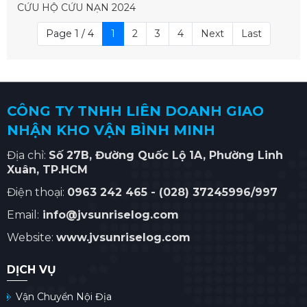
CỨU HỘ CỨU NẠN 2024
Page 1 / 4
1
2
3
4
Next
Last
CÔNG TY TNHH LIÊN DOANH GIAO
NHẬN KHO VẬN BÌNH MINH
Địa chỉ:
Số
27B, Đường Quốc Lộ 1A, Phường Linh
Xuân
, TP.HCM
Điện thoại:
0963 242 465 -
(028) 37245996/997
Email:
info@jvsunriselog.com
Website:
www.jvsunriselog.com
DỊCH VỤ
Vận Chuyển Nội Địa