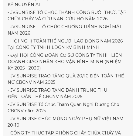
KỶ NGUYÊN AI
- JVSUNRISE TỔ CHỨC THÀNH CÔNG BUỔI THỰC TẬP
CHỮA CHÁY VÀ CỨU NẠN, CỨU HỘ NĂM 2026
- JVSUNRISE - TỔ CHỨC CHƯƠNG TRÌNH NGHỈ MÁT
NĂM 2026
- HỘI NGHỊ TOÀN THỂ NGƯỜI LAO ĐỘNG NĂM 2026
TẠI CÔNG TY TNHH LDGN KV BÌNH MINH
- ĐẠI HỘI CÔNG ĐOÀN CƠ SỞ CÔNG TY TNHH LIÊN
DOANH GIAO NHẬN KHO VẬN BÌNH MINH (NHIỆM
KỲ 2025 - 2030)
- JV SUNRISE TRAO TẶNG QUÀ 20/10 ĐẾN TOÀN THỂ
NỮ CBCNV NĂM 2025
- JV SUNRISE TRAO TẶNG BÁNH TRUNG THU
ĐẾN TOÀN THỂ CBCNV NĂM 2025
- JV SUNRISE Tổ Chức Tham Quan Nghỉ Dưỡng Cho
CBCNV năm 2025
- JV SUNRISE CHÚC MỪNG NGÀY PHỤ NỮ VIỆT NAM
20-10
- CÔNG TY THỰC TẬP PHÒNG CHÁY CHỮA CHÁY VÀ