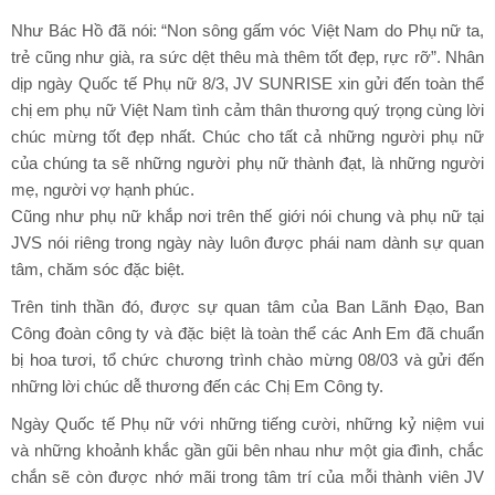
Như Bác Hồ đã nói: “Non sông gấm vóc Việt Nam do Phụ nữ ta,
trẻ cũng như già, ra sức dệt thêu mà thêm tốt đẹp, rực rỡ”. Nhân
dịp ngày Quốc tế Phụ nữ 8/3,
JV SUNRISE
xin gửi đến toàn thể
chị em phụ nữ Việt Nam tình cảm thân thương quý trọng cùng lời
chúc mừng tốt đẹp nhất. Chúc cho tất cả những người phụ nữ
của chúng ta sẽ những người phụ nữ thành đạt, là những người
mẹ, người vợ hạnh phúc.
Cũng như phụ nữ khắp nơi trên thế giới nói chung và phụ nữ tại
JVS nói riêng trong ngày này luôn được phái nam dành sự quan
tâm, chăm sóc đặc biệt.
Trên tinh thần đó, được sự quan tâm của Ban Lãnh Đạo
,
Ban
Công đoàn công ty
và đặc biệt là toàn thể các Anh Em đã
chuẩn
bị hoa tươ
i
,
tổ chức chương trình chào mừng 08/03
và gửi đến
những lời chúc dễ thương đến
các Chị Em Công ty.
Ngày Quốc tế Phụ nữ với những tiếng cười, những kỷ niệm vui
và những khoảnh khắc gần gũi bên nhau như một gia đình, chắc
chắn sẽ còn được nhớ mãi trong tâm trí của mỗi thành viên JV