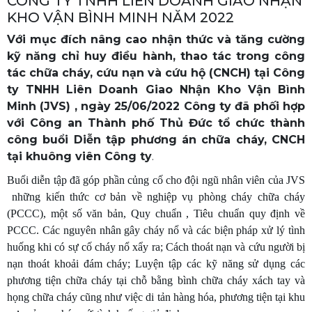
CÔNG TY TNHH LIÊN DOANH GIAO NHẬN
KHO VẬN BÌNH MINH NĂM 2022
Với mục đích nâng cao nhận thức và tăng cường
kỹ năng chỉ huy điều hành, thao tác trong công
tác chữa cháy, cứu nạn và cứu hộ (CNCH) tại Công
ty TNHH Liên Doanh Giao Nhận Kho Vận Bình
Minh (JVS) , ngày 25/06/2022 Công ty đã phối hợp
với Công an Thành phố Thủ Đức tổ chức thành
công buổi Diễn tập phương án chữa cháy, CNCH
tại khuông viên Công ty
.
Buổi diễn tập đã góp phần củng cố cho đội ngũ nhân viên của JVS
những kiến thức cơ bản về nghiệp vụ phòng cháy chữa cháy
(PCCC), một số văn bản, Quy chuẩn , Tiêu chuẩn quy định về
PCCC. Các nguyên nhân gây cháy nổ và các biện pháp xử lý tình
huống khi có sự cố cháy nổ xẩy ra; Cách thoát nạn và cứu người bị
nạn thoát khoải đám cháy; Luyện tập các kỹ năng sử dụng các
phương tiện chữa cháy tại chỗ bằng bình chữa cháy xách tay và
họng chữa cháy cũng như việc di tản hàng hóa, phương tiện tại khu