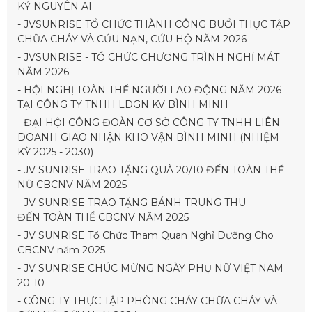
KỶ NGUYÊN AI
- JVSUNRISE TỔ CHỨC THÀNH CÔNG BUỔI THỰC TẬP
CHỮA CHÁY VÀ CỨU NẠN, CỨU HỘ NĂM 2026
- JVSUNRISE - TỔ CHỨC CHƯƠNG TRÌNH NGHỈ MÁT
NĂM 2026
- HỘI NGHỊ TOÀN THỂ NGƯỜI LAO ĐỘNG NĂM 2026
TẠI CÔNG TY TNHH LDGN KV BÌNH MINH
- ĐẠI HỘI CÔNG ĐOÀN CƠ SỞ CÔNG TY TNHH LIÊN
DOANH GIAO NHẬN KHO VẬN BÌNH MINH (NHIỆM
KỲ 2025 - 2030)
- JV SUNRISE TRAO TẶNG QUÀ 20/10 ĐẾN TOÀN THỂ
NỮ CBCNV NĂM 2025
- JV SUNRISE TRAO TẶNG BÁNH TRUNG THU
ĐẾN TOÀN THỂ CBCNV NĂM 2025
- JV SUNRISE Tổ Chức Tham Quan Nghỉ Dưỡng Cho
CBCNV năm 2025
- JV SUNRISE CHÚC MỪNG NGÀY PHỤ NỮ VIỆT NAM
20-10
- CÔNG TY THỰC TẬP PHÒNG CHÁY CHỮA CHÁY VÀ