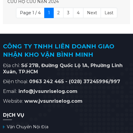
CỨU HỘ CỨU NẠN 2024
Page 1 / 4
1
2
3
4
Next
Last
CÔNG TY TNHH LIÊN DOANH GIAO
NHẬN KHO VẬN BÌNH MINH
Địa chỉ:
Số
27B, Đường Quốc Lộ 1A, Phường Linh
Xuân
, TP.HCM
Điện thoại:
0963 242 465 -
(028) 37245996/997
Email:
info@jvsunriselog.com
Website:
www.jvsunriselog.com
DỊCH VỤ
Vận Chuyển Nội Địa