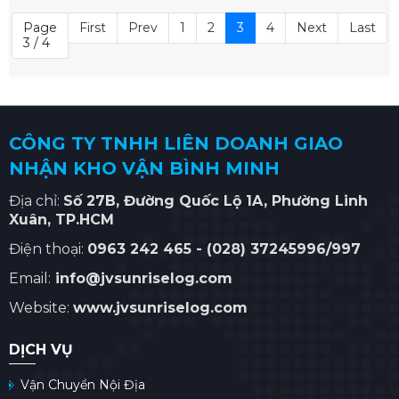
Page
First
Prev
1
2
3
4
Next
Last
3 / 4
CÔNG TY TNHH LIÊN DOANH GIAO
NHẬN KHO VẬN BÌNH MINH
Địa chỉ:
Số
27B, Đường Quốc Lộ 1A, Phường Linh
Xuân
, TP.HCM
Điện thoại:
0963 242 465 -
(028) 37245996/997
Email:
info@jvsunriselog.com
Website:
www.jvsunriselog.com
DỊCH VỤ
Vận Chuyển Nội Địa