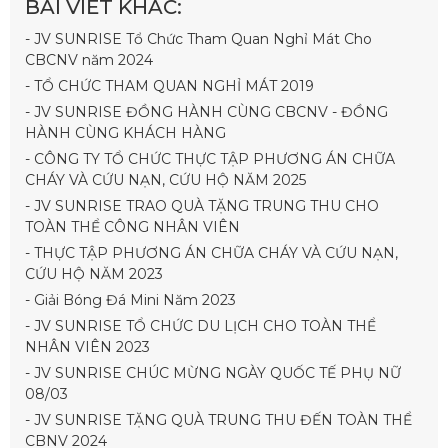
BÀI VIẾT KHÁC:
- JV SUNRISE Tổ Chức Tham Quan Nghỉ Mát Cho
CBCNV năm 2024
- TỔ CHỨC THAM QUAN NGHỈ MÁT 2019
- JV SUNRISE ĐỒNG HÀNH CÙNG CBCNV - ĐỒNG
HÀNH CÙNG KHÁCH HÀNG
- CÔNG TY TỔ CHỨC THỰC TẬP PHƯƠNG ÁN CHỮA
CHÁY VÀ CỨU NẠN, CỨU HỘ NĂM 2025
- JV SUNRISE TRAO QUÀ TẶNG TRUNG THU CHO
TOÀN THỂ CÔNG NHÂN VIÊN
- THỰC TẬP PHƯƠNG ÁN CHỮA CHÁY VÀ CỨU NẠN,
CỨU HỘ NĂM 2023
- Giải Bóng Đá Mini Năm 2023
- JV SUNRISE TỔ CHỨC DU LỊCH CHO TOÀN THỂ
NHÂN VIÊN 2023
- JV SUNRISE CHÚC MỪNG NGÀY QUỐC TẾ PHỤ NỮ
08/03
- JV SUNRISE TẶNG QUÀ TRUNG THU ĐẾN TOÀN THỂ
CBNV 2024